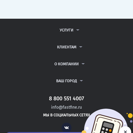
УСЛУГИ
КОНТРОЛЬНЫЕ РАБОТЫ
ДИПЛОМНЫЕ РАБОТЫ
КЛИЕНТАМ
КУРСОВЫЕ РАБОТЫ
АНТИПЛАГИАТ
РЕФЕРАТЫ
ВОПРОСЫ И ОТВЕТЫ
О КОМПАНИИ
ВСЕ УСЛУГИ
ПУБЛИЧНАЯ ОФЕРТА
О КОМПАНИИ
ПОЛИТИКА КОНФИДЕНЦИАЛЬНОСТИ
КОНТАКТЫ
ВАШ ГОРОД
АВТОРАМ
МОСКВА
САНКТ-ПЕТЕРБУРГ
8 800 551 4007
МЦЕНСК
info@fastfine.ru
ВЕЛЬСК
МЫ В СОЦИАЛЬНЫХ СЕТЯХ
ВЯЗЬМА
Vk
×