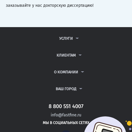
заказывайте у нас докторскую диссертацию!
УСЛУГИ
КОНТРОЛЬНЫЕ РАБОТЫ
ДИПЛОМНЫЕ РАБОТЫ
КЛИЕНТАМ
КУРСОВЫЕ РАБОТЫ
АНТИПЛАГИАТ
РЕФЕРАТЫ
ВОПРОСЫ И ОТВЕТЫ
О КОМПАНИИ
ВСЕ УСЛУГИ
ПУБЛИЧНАЯ ОФЕРТА
О КОМПАНИИ
ПОЛИТИКА КОНФИДЕНЦИАЛЬНОСТИ
КОНТАКТЫ
ВАШ ГОРОД
АВТОРАМ
МОСКВА
САНКТ-ПЕТЕРБУРГ
8 800 551 4007
МЦЕНСК
info@fastfine.ru
ВЕЛЬСК
МЫ В СОЦИАЛЬНЫХ СЕТЯХ
ВЯЗЬМА