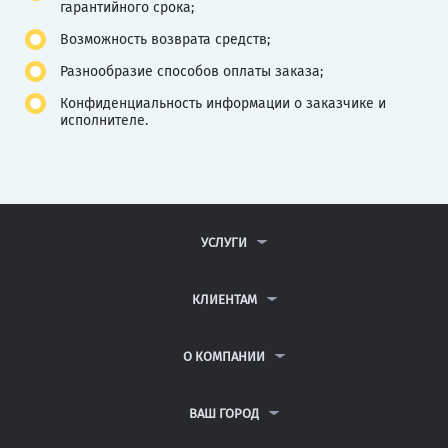
гарантийного срока;
Возможность возврата средств;
Разнообразие способов оплаты заказа;
Конфиденциальность информации о заказчике и
исполнителе.
УСЛУГИ
КОНТРОЛЬНЫЕ РАБОТЫ
ДИПЛОМНЫЕ РАБОТЫ
КЛИЕНТАМ
КУРСОВЫЕ РАБОТЫ
АНТИПЛАГИАТ
РЕФЕРАТЫ
ВОПРОСЫ И ОТВЕТЫ
О КОМПАНИИ
ВСЕ УСЛУГИ
ПУБЛИЧНАЯ ОФЕРТА
О КОМПАНИИ
ПОЛИТИКА КОНФИДЕНЦИАЛЬНОСТИ
КОНТАКТЫ
ВАШ ГОРОД
АВТОРАМ
МОСКВА